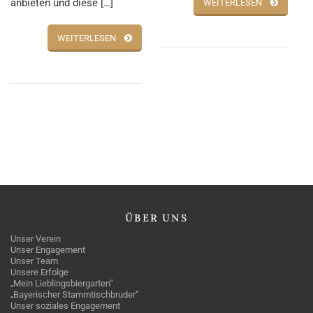
anbieten und diese […]
WEITERLESEN
WEITERLESEN
ÜBER
UNS
Unser Verein
Unser Engagement
Unser Team
Unsere Erfolge
„Mein Lieblingsbiergarten“
„Bayerischer Stammtischbruder“
Unser soziales Engagement