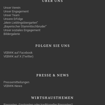
ÜBER
UNS
Unser Verein
Unser Engagement
Unser Team
Unsere Erfolge
„Mein Lieblingsbiergarten“
„Bayerischer Stammtischbruder“
Unser soziales Engagement
Bildergalerie
FOLGEN
SIE UNS
VEBWK auf Facebook
VEBWK auf X (Twitter)
PRESSE
& NEWS
Pressemitteilungen
VEBWK-News
WIRTSHAUSTHEMEN
Biergarten, Gastgarten oder traditioneller Biergarten?