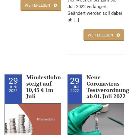
vier Wochen bis zum 30.
WEITERLESEN
Juli 2022 verlängert.
Geändert werden soll dabei
ab […]
WEITERLESEN
Mindestlohn
Neue
29
29
steigt auf
Coronavirus-
JUNI
JUNI
10,45 € im
Testverordnung
2022
2022
Juli
ab 01. Juli 2022