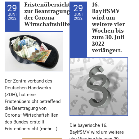
Fristenübersicht
16.
29
29
zur Beantragung
BayIfSMV
JUNI
JUNI
der Corona-
wird um
2022
2022
Wirtschaftshilfen
weitere vier
Wochen bis
zum 30. Juli
2022
verlängert.
Der Zentralverband des
Deutschen Handwerks
(ZDH), hat eine
Fristenübersicht betreffend
die Beantragung von
Corona–Wirtschaftshilfen
des Bundes erstellt.
Die bayerische 16.
Fristenübersicht (mehr …)
BayIfSMV wird um weitere