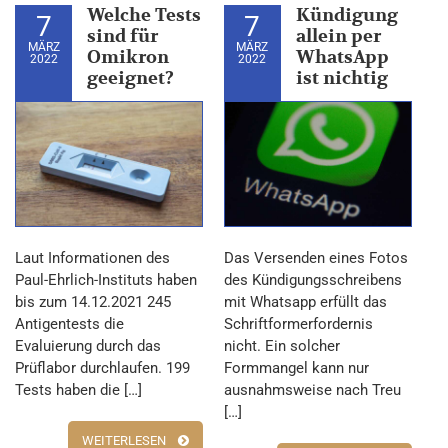
Welche Tests
Kündigung
7
7
sind für
allein per
MÄRZ
MÄRZ
Omikron
WhatsApp
2022
2022
geeignet?
ist nichtig
Laut Informationen des
Das Versenden eines Fotos
Paul-Ehrlich-Instituts haben
des Kündigungsschreibens
bis zum 14.12.2021 245
mit Whatsapp erfüllt das
Antigentests die
Schriftformerfordernis
Evaluierung durch das
nicht. Ein solcher
Prüflabor durchlaufen. 199
Formmangel kann nur
Tests haben die […]
ausnahmsweise nach Treu
[…]
WEITERLESEN