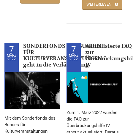
WEITERLESEN
SONDERFONDS DES BUNDES
Aktualisierte FAQ
7
7
FÜR
zur
MÄRZ
MÄRZ
KULTURVERANSTALTUNGEN
Überbrückungshi
2022
2022
geht in die Verlängerung
IV
Zum 1. März 2022 wurden
Mit dem Sonderfonds des
die FAQ zur
Bundes für
Überbrückungshilfe IV
Kulturveranstaltungen
erneut aktualisiert. Daraus