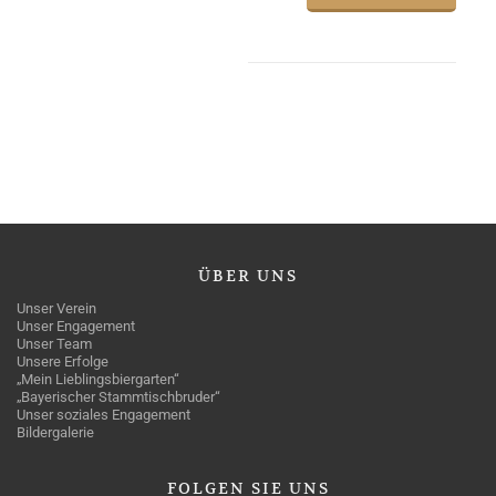
ÜBER
UNS
Unser Verein
Unser Engagement
Unser Team
Unsere Erfolge
„Mein Lieblingsbiergarten“
„Bayerischer Stammtischbruder“
Unser soziales Engagement
Bildergalerie
FOLGEN
SIE UNS