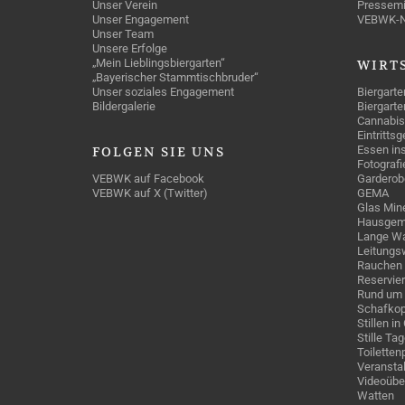
Unser Verein
Pressemi
Unser Engagement
VEBWK-
Unser Team
Unsere Erfolge
„Mein Lieblingsbiergarten“
WIRT
„Bayerischer Stammtischbruder“
Unser soziales Engagement
Biergarte
Bildergalerie
Biergarte
Cannabis
Eintritts
Essen ins
FOLGEN
SIE UNS
Fotografi
VEBWK auf Facebook
Garderob
VEBWK auf X (Twitter)
GEMA
Glas Mine
Hausgem
Lange Wa
Leitungs
Rauchen
Reservie
Rund um 
Schafkop
Stillen i
Stille Ta
Toiletten
Veranstal
Videoübe
Watten