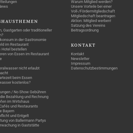
tteilungen
Warum Mitglied werden?
News
Unsere Vorteile bei einer
Voll-/Fördermitgliedschaft
Mitgliedschaft beantragen
Aktion: Mitglied werben!
SHAUSTHEMEN
Satzung des Vereins
n, Gastgarten oder traditioneller
Beitragsordnung
n?
konsum in der Gastronomie
geld im Restaurant
KONTAKT
 Hotel bestellen
eren von Essen im Restaurant
Kontakt
e
Newsletter
Impressum
ralwasser nicht erlaubt
Datenschutzbestimmungen
acht
rtezeit beim Essen
wasser kostenlos?
rungen / No Show Gebühren
die Bezahlung und Rechnung
fen im Wirtshaus
n Cafés und Restaurants
ge Bayern
pflicht und Entgelt
tung von Ballermann Partys
rwachung in Gaststätte