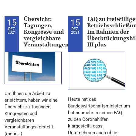
Übersicht:
FAQ zu freiwillig
15
15
Tagungen,
Betriebsschließu
DEZ.
DEZ.
Kongresse und
im Rahmen der
2021
2021
vergleichbare
Überbrückungshi
Veranstaltungen
III plus
Um Ihnen die Arbeit zu
Heute hat das
erleichtern, haben wir eine
Bundeswirtschaftsministerium
Übersicht zu Tagungen,
hat nunmehr in seinen FAQ
Kongressen und
zu den Coronahilfen
vergleichbaren
klargestellt, dass
Veranstaltungen erstellt.
Unternehmen auch ohne
(mehr …)