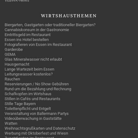
VEBWK-News
WIRTSHAUSTHEMEN
Biergarten, Gastgarten oder traditioneller Biergarten?
Cannabiskonsum in der Gastronomie
Eintrittsgeld im Restaurant
Essen ins Hotel bestellen
Fotografieren von Essen im Restaurant
Garderobe
GEMA
Glas Mineralwasser nicht erlaubt
Hausgemacht
Lange Wartezeit beim Essen
Leitungswasser kostenlos?
Rauchen
Reservierungen / No Show Gebühren
Rund um die Bezahlung und Rechnung
Schafkopfen im Wirtshaus
Stillen in Cafés und Restaurants
Stille Tage Bayern
Toilettenpflicht und Entgelt
Veranstaltung von Ballermann Partys
Videoüberwachung in Gaststätte
Watten
Weihnachtsgrußkarten und Datenschutz
Werbung mit Oktoberfest und Wiesn