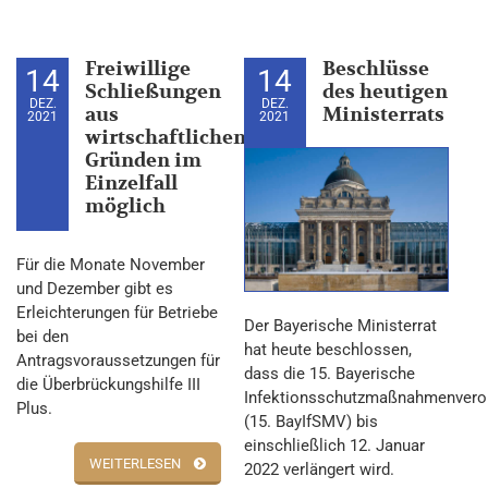
Freiwillige
Beschlüsse
14
14
Schließungen
des heutigen
DEZ.
DEZ.
aus
Ministerrats
2021
2021
wirtschaftlichen
Gründen im
Einzelfall
möglich
Für die Monate November
und Dezember gibt es
Erleichterungen für Betriebe
Der Bayerische Ministerrat
bei den
hat heute beschlossen,
Antragsvoraussetzungen für
dass die 15. Bayerische
die Überbrückungshilfe III
Infektionsschutzmaßnahmenvero
Plus.
(15. BayIfSMV) bis
einschließlich 12. Januar
WEITERLESEN
2022 verlängert wird.