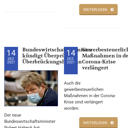
WEITERLESEN
Bundeswirtschaftsminister
Gewerbesteuerlic
14
14
kündigt Überprüfung
Maßnahmen in de
DEZ.
DEZ.
Überbrückungshilfe an
Corona-Krise
2021
2021
verlängert
Auch die
gewerbesteuerlichen
Maßnahmen in der Corona-
Krise sind verlängert
worden:
Der neue
Bundeswirtschaftsminister
WEITERLESEN
Robert Habeck hat