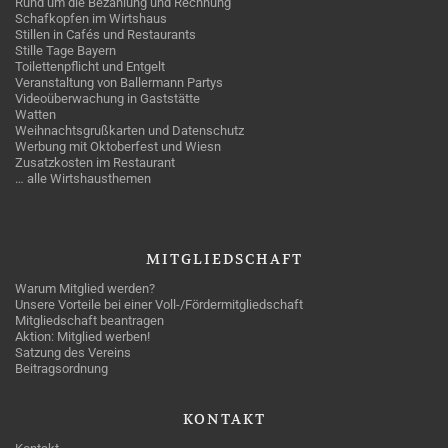
Rund um die Bezahlung und Rechnung
Schafkopfen im Wirtshaus
Stillen in Cafés und Restaurants
Stille Tage Bayern
Toilettenpflicht und Entgelt
Veranstaltung von Ballermann Partys
Videoüberwachung in Gaststätte
Watten
Weihnachtsgrußkarten und Datenschutz
Werbung mit Oktoberfest und Wiesn
Zusatzkosten im Restaurant
… alle Wirtshausthemen
MITGLIEDSCHAFT
Warum Mitglied werden?
Unsere Vorteile bei einer Voll-/Fördermitgliedschaft
Mitgliedschaft beantragen
Aktion: Mitglied werben!
Satzung des Vereins
Beitragsordnung
KONTAKT