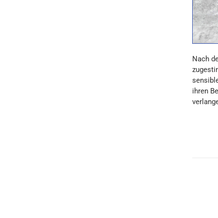
Nach de
zugesti
sensibl
ihren B
verlang