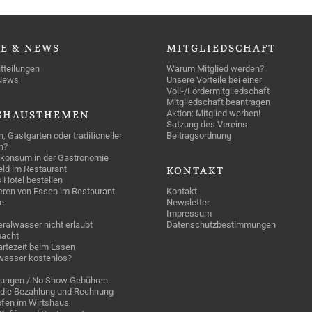
SE
& NEWS
MITGLIEDSCHAFT
tteilungen
Warum Mitglied werden?
News
Unsere Vorteile bei einer
Voll-/Fördermitgliedschaft
Mitgliedschaft beantragen
Aktion: Mitglied werben!
SHAUSTHEMEN
Satzung des Vereins
n, Gastgarten oder traditioneller
Beitragsordnung
n?
konsum in der Gastronomie
geld im Restaurant
KONTAKT
 Hotel bestellen
eren von Essen im Restaurant
Kontakt
e
Newsletter
Impressum
ralwasser nicht erlaubt
Datenschutzbestimmungen
acht
rtezeit beim Essen
wasser kostenlos?
rungen / No Show Gebühren
die Bezahlung und Rechnung
fen im Wirtshaus