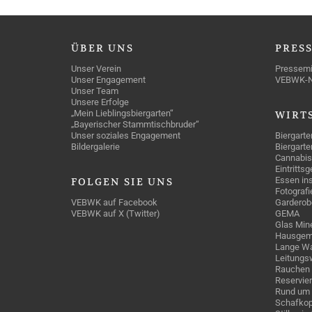
ÜBER
UNS
PRES
Unser Verein
Pressemi
Unser Engagement
VEBWK-
Unser Team
Unsere Erfolge
„Mein Lieblingsbiergarten“
WIRT
„Bayerischer Stammtischbruder“
Unser soziales Engagement
Biergarte
Bildergalerie
Biergarte
Cannabis
Eintritts
Essen ins
FOLGEN
SIE UNS
Fotografi
VEBWK auf Facebook
Garderob
VEBWK auf X (Twitter)
GEMA
Glas Mine
Hausgem
Lange Wa
Leitungs
Rauchen
Reservie
Rund um 
Schafkop