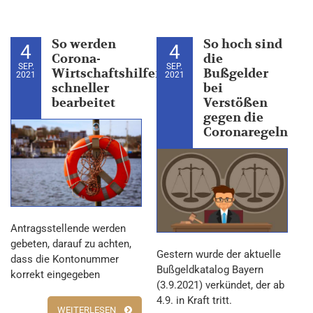
So werden
So hoch sind
4
4
Corona-
die
SEP.
SEP.
Wirtschaftshilfen
Bußgelder
2021
2021
schneller
bei
bearbeitet
Verstößen
gegen die
Coronaregeln
Antragsstellende werden
gebeten, darauf zu achten,
Gestern wurde der aktuelle
dass die Kontonummer
Bußgeldkatalog Bayern
korrekt eingegeben
(3.9.2021) verkündet, der ab
4.9. in Kraft tritt.
WEITERLESEN