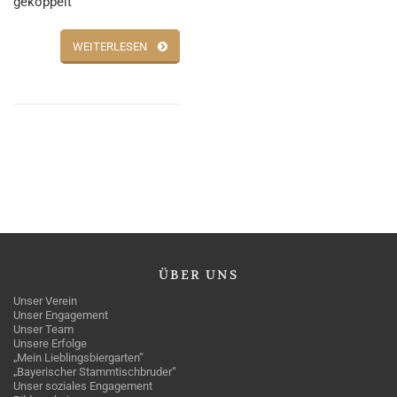
gekoppelt
WEITERLESEN
ÜBER
UNS
Unser Verein
Unser Engagement
Unser Team
Unsere Erfolge
„Mein Lieblingsbiergarten“
„Bayerischer Stammtischbruder“
Unser soziales Engagement