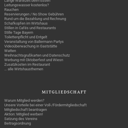
Lange Wartezeit beim Essen
Leitungswasser kostenlos?
Rauchen
Reservierungen / No Show Gebühren
Rund um die Bezahlung und Rechnung
Schafkopfen im Wirtshaus
Stillen in Cafés und Restaurants
Stille Tage Bayern
Toilettenpflicht und Entgelt
Veranstaltung von Ballermann Partys
Videoüberwachung in Gaststätte
Watten
Weihnachtsgrußkarten und Datenschutz
Werbung mit Oktoberfest und Wiesn
Zusatzkosten im Restaurant
… alle Wirtshausthemen
MITGLIEDSCHAFT
Warum Mitglied werden?
Unsere Vorteile bei einer Voll-/Fördermitgliedschaft
Mitgliedschaft beantragen
Aktion: Mitglied werben!
Satzung des Vereins
Beitragsordnung