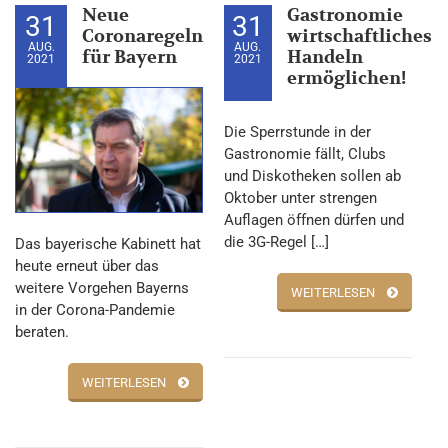
Neue
Gastronomie
31
31
Coronaregeln
wirtschaftliches
AUG.
AUG.
für Bayern
Handeln
2021
2021
ermöglichen!
Die Sperrstunde in der
Gastronomie fällt, Clubs
und Diskotheken sollen ab
Oktober unter strengen
Auflagen öffnen dürfen und
die 3G-Regel […]
Das bayerische Kabinett hat
heute erneut über das
weitere Vorgehen Bayerns
WEITERLESEN
in der Corona-Pandemie
beraten.
WEITERLESEN