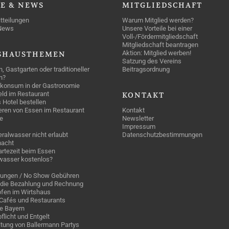
SE
& NEWS
MITGLIEDSCHAFT
tteilungen
Warum Mitglied werden?
News
Unsere Vorteile bei einer
Voll-/Fördermitgliedschaft
Mitgliedschaft beantragen
Aktion: Mitglied werben!
SHAUSTHEMEN
Satzung des Vereins
n, Gastgarten oder traditioneller
Beitragsordnung
n?
konsum in der Gastronomie
geld im Restaurant
KONTAKT
 Hotel bestellen
eren von Essen im Restaurant
Kontakt
e
Newsletter
Impressum
ralwasser nicht erlaubt
Datenschutzbestimmungen
acht
rtezeit beim Essen
wasser kostenlos?
rungen / No Show Gebühren
die Bezahlung und Rechnung
fen im Wirtshaus
n Cafés und Restaurants
ge Bayern
pflicht und Entgelt
tung von Ballermann Partys