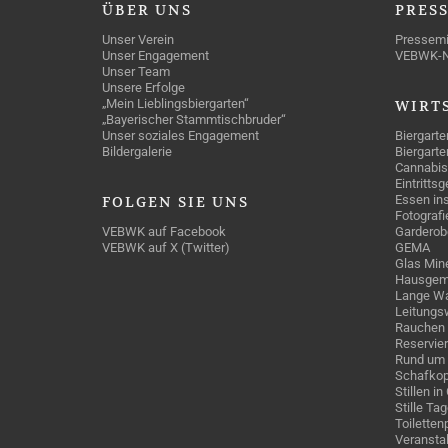
ÜBER
UNS
PRES
Unser Verein
Pressemi
Unser Engagement
VEBWK-
Unser Team
Unsere Erfolge
„Mein Lieblingsbiergarten“
WIRT
„Bayerischer Stammtischbruder“
Unser soziales Engagement
Biergarte
Bildergalerie
Biergarte
Cannabis
Eintritts
Essen ins
FOLGEN
SIE UNS
Fotografi
VEBWK auf Facebook
Garderob
VEBWK auf X (Twitter)
GEMA
Glas Mine
Hausgem
Lange Wa
Leitungs
Rauchen
Reservie
Rund um 
Schafkop
Stillen i
Stille Ta
Toiletten
Veranstal