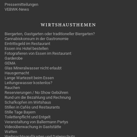
Pressemitteilungen
VEBWK-News
WIRTSHAUSTHEMEN
Biergarten, Gastgarten oder traditioneller Biergarten?
Cannabiskonsum in der Gastronomie
Eintrittsgeld im Restaurant
Essen ins Hotel bestellen
Fotografieren von Essen im Restaurant
Garderobe
GEMA
Glas Mineralwasser nicht erlaubt
Hausgemacht
Lange Wartezeit beim Essen
Leitungswasser kostenlos?
Rauchen
Reservierungen / No Show Gebühren
Rund um die Bezahlung und Rechnung
Schafkopfen im Wirtshaus
Stillen in Cafés und Restaurants
Stille Tage Bayern
Toilettenpflicht und Entgelt
Veranstaltung von Ballermann Partys
Videoüberwachung in Gaststätte
Watten
Weihnachtsgrußkarten und Datenschutz