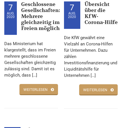
Geschlossene
Übersicht
7
7
Gesellschaften:
über die
AUG.
AUG.
Mehrere
KfW-
2020
2020
gleichzeitig im
Corona-Hilfe
Freien möglich
Die KfW gewährt eine
Das Ministerium hat
Vielzahl an Corona-Hilfen
klargestellt, dass im Freien
für Unternehmen. Dazu
mehrere geschlossene
zählen
Gesellschaften gleichzeitig
Investitionsfinanzierung und
zulässig sind. Damit ist es
Liquiditätshilfe für
möglich, dass […]
Unternehmen […]
WEITERLESEN
WEITERLESEN