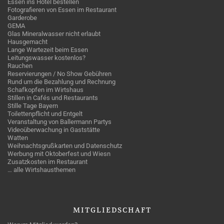
Essen ins Hotel bestellen
Fotografieren von Essen im Restaurant
Garderobe
GEMA
Glas Mineralwasser nicht erlaubt
Hausgemacht
Lange Wartezeit beim Essen
Leitungswasser kostenlos?
Rauchen
Reservierungen / No Show Gebühren
Rund um die Bezahlung und Rechnung
Schafkopfen im Wirtshaus
Stillen in Cafés und Restaurants
Stille Tage Bayern
Toilettenpflicht und Entgelt
Veranstaltung von Ballermann Partys
Videoüberwachung in Gaststätte
Watten
Weihnachtsgrußkarten und Datenschutz
Werbung mit Oktoberfest und Wiesn
Zusatzkosten im Restaurant
… alle Wirtshausthemen
MITGLIEDSCHAFT