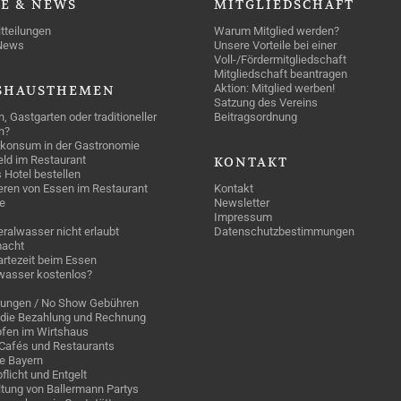
SE
& NEWS
MITGLIEDSCHAFT
tteilungen
Warum Mitglied werden?
News
Unsere Vorteile bei einer
Voll-/Fördermitgliedschaft
Mitgliedschaft beantragen
Aktion: Mitglied werben!
SHAUSTHEMEN
Satzung des Vereins
n, Gastgarten oder traditioneller
Beitragsordnung
n?
konsum in der Gastronomie
geld im Restaurant
KONTAKT
 Hotel bestellen
eren von Essen im Restaurant
Kontakt
e
Newsletter
Impressum
ralwasser nicht erlaubt
Datenschutzbestimmungen
acht
rtezeit beim Essen
wasser kostenlos?
rungen / No Show Gebühren
die Bezahlung und Rechnung
fen im Wirtshaus
n Cafés und Restaurants
ge Bayern
pflicht und Entgelt
tung von Ballermann Partys