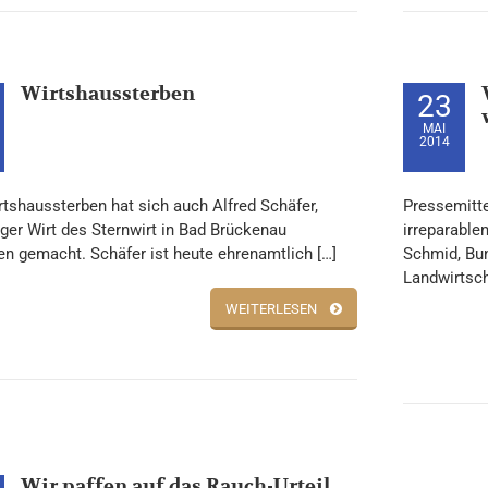
Wirtshaussterben
23
MAI
2014
tshaussterben hat sich auch Alfred Schäfer,
Pressemitt
ger Wirt des Sternwirt in Bad Brückenau
irreparable
n gemacht. Schäfer ist heute ehrenamtlich […]
Schmid, Bun
Landwirtsch
WEITERLESEN
Wir paffen auf das Rauch-Urteil