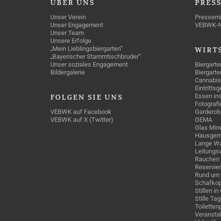
ÜBER
UNS
PRES
Unser Verein
Pressemi
Unser Engagement
VEBWK-
Unser Team
Unsere Erfolge
„Mein Lieblingsbiergarten“
WIRT
„Bayerischer Stammtischbruder“
Unser soziales Engagement
Biergarte
Bildergalerie
Biergarte
Cannabis
Eintritts
Essen ins
FOLGEN
SIE UNS
Fotografi
VEBWK auf Facebook
Garderob
VEBWK auf X (Twitter)
GEMA
Glas Mine
Hausgem
Lange Wa
Leitungs
Rauchen
Reservie
Rund um 
Schafkop
Stillen i
Stille Ta
Toiletten
Veranstal