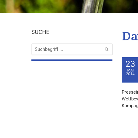
Da
SUCHE
23
MAI
2014
Pressei
Wettbew
Kampagn