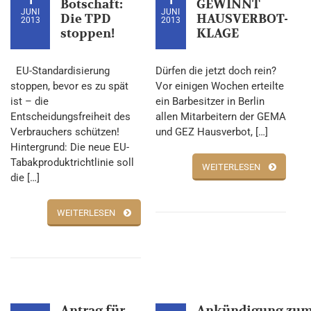
Botschaft:
GEWINNT
JUNI
JUNI
Die TPD
HAUSVERBOT-
2013
2013
stoppen!
KLAGE
EU-Standardisierung
Dürfen die jetzt doch rein?
stoppen, bevor es zu spät
Vor einigen Wochen erteilte
ist – die
ein Barbesitzer in Berlin
Entscheidungsfreiheit des
allen Mitarbeitern der GEMA
Verbrauchers schützen!
und GEZ Hausverbot, […]
Hintergrund: Die neue EU-
Tabakproduktrichtlinie soll
WEITERLESEN
die […]
WEITERLESEN
Antrag für
Ankündigung zu