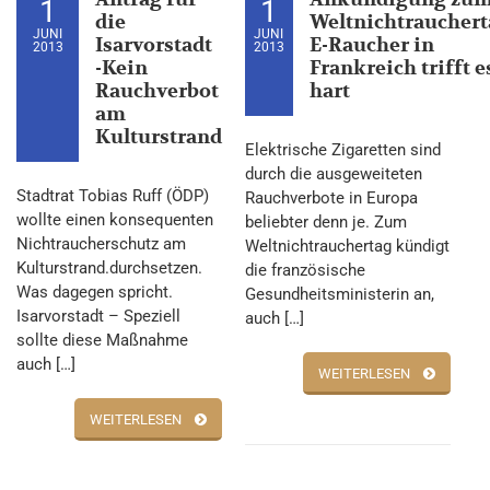
1
1
die
Weltnichtrauchert
JUNI
JUNI
Isarvorstadt
E-Raucher in
2013
2013
-Kein
Frankreich trifft e
Rauchverbot
hart
am
Kulturstrand
Elektrische Zigaretten sind
durch die ausgeweiteten
Stadtrat Tobias Ruff (ÖDP)
Rauchverbote in Europa
wollte einen konsequenten
beliebter denn je. Zum
Nichtraucherschutz am
Weltnichtrauchertag kündigt
Kulturstrand.durchsetzen.
die französische
Was dagegen spricht.
Gesundheitsministerin an,
Isarvorstadt – Speziell
auch […]
sollte diese Maßnahme
auch […]
WEITERLESEN
WEITERLESEN