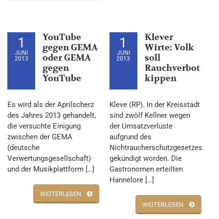
YouTube
Klever
1
1
gegen GEMA
Wirte: Volk
JUNI
JUNI
oder GEMA
soll
2013
2013
gegen
Rauchverbot
YouTube
kippen
Es wird als der Aprilscherz
Kleve (RP). In der Kreisstadt
des Jahres 2013 gehandelt,
sind zwölf Kellner wegen
die versuchte Einigung
der Umsatzverluste
zwischen der GEMA
aufgrund des
(deutsche
Nichtraucherschutzgesetzes
Verwertungsgesellschaft)
gekündigt worden. Die
und der Musikplattform […]
Gastronomen erteilten
Hannelore […]
WEITERLESEN
WEITERLESEN