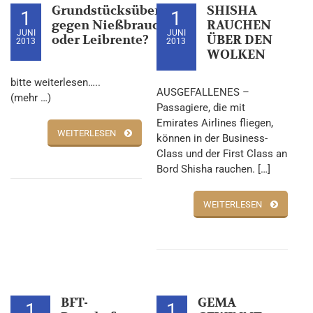
Grundstücksübergabe
SHISHA
1
1
gegen Nießbrauch
RAUCHEN
JUNI
JUNI
oder Leibrente?
ÜBER DEN
2013
2013
WOLKEN
bitte weiterlesen…..
AUSGEFALLENES –
(mehr …)
Passagiere, die mit
Emirates Airlines fliegen,
WEITERLESEN
können in der Business-
Class und der First Class an
Bord Shisha rauchen. […]
WEITERLESEN
BFT-
GEMA
1
1