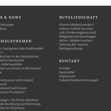
SE
& NEWS
MITGLIEDSCHAFT
tteilungen
Warum Mitglied werden?
News
Unsere Vorteile bei einer
Voll-/Fördermitgliedschaft
Mitgliedschaft beantragen
Aktion: Mitglied werben!
SHAUSTHEMEN
Satzung des Vereins
n, Gastgarten oder traditioneller
Beitragsordnung
n?
konsum in der Gastronomie
geld im Restaurant
KONTAKT
 Hotel bestellen
eren von Essen im Restaurant
Kontakt
e
Newsletter
Impressum
ralwasser nicht erlaubt
Datenschutzbestimmungen
acht
rtezeit beim Essen
wasser kostenlos?
rungen / No Show Gebühren
die Bezahlung und Rechnung
fen im Wirtshaus