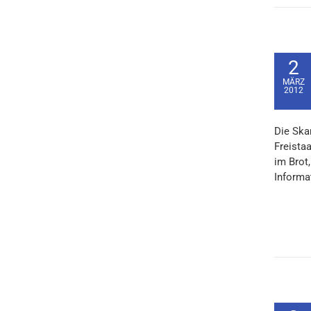
2
MÄRZ
2012
Die Ska
Freista
im Brot
Informat