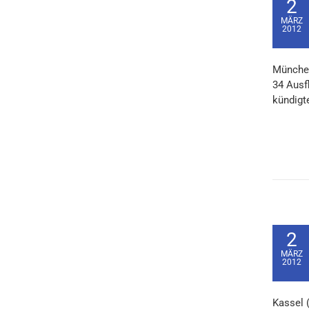
2
MÄRZ
2012
München
34 Ausf
kündigt
2
MÄRZ
2012
Kassel 