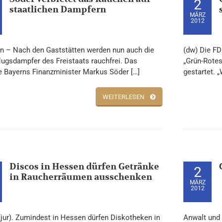
2
staatlichen Dampfern
MÄRZ
2012
 – Nach den Gaststätten werden nun auch die
(dw) Die FD
lugsdampfer des Freistaats rauchfrei. Das
„Grün-Rotes
e Bayerns Finanzminister Markus Söder […]
gestartet. „
WEITERLESEN
Discos in Hessen dürfen Getränke
2
in Raucherräumen ausschenken
MÄRZ
2012
(jur). Zumindest in Hessen dürfen Diskotheken in
Anwalt und 