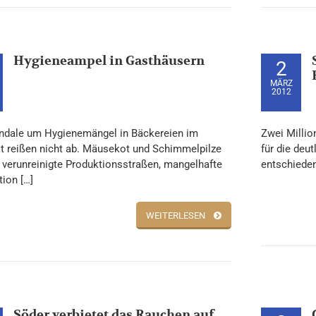
Hygieneampel in Gasthäusern
2
MÄRZ
2012
ndale um Hygienemängel in Bäckereien im
Zwei Millio
at reißen nicht ab. Mäusekot und Schimmelpilze
für die deu
, verunreinigte Produktionsstraßen, mangelhafte
entschieden
ion […]
WEITERLESEN
Söder verbietet das Rauchen auf