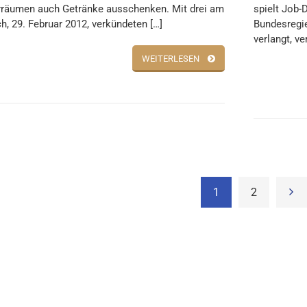
räumen auch Getränke ausschenken. Mit drei am
spielt Job-
h, 29. Februar 2012, verkündeten […]
Bundesregie
verlangt, ver
WEITERLESEN
1
2