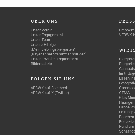
ÜBER
UNS
PRES
Unser Verein
Pressemi
Unser Engagement
VEBWK-
Unser Team
Unsere Erfolge
„Mein Lieblingsbiergarten“
WIRT
„Bayerischer Stammtischbruder“
Unser soziales Engagement
Biergarte
Bildergalerie
Biergarte
Cannabis
Eintritts
Essen ins
FOLGEN
SIE UNS
Fotografi
VEBWK auf Facebook
Garderob
VEBWK auf X (Twitter)
GEMA
Glas Mine
Hausgem
Lange Wa
Leitungs
Rauchen
Reservie
Rund um 
Schafkop