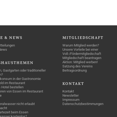
SE
& NEWS
MITGLIEDSCHAFT
tteilungen
Warum Mitglied werden?
News
Unsere Vorteile bei einer
Voll-/Fördermitgliedschaft
Mitgliedschaft beantragen
Aktion: Mitglied werben!
SHAUSTHEMEN
Satzung des Vereins
n, Gastgarten oder traditioneller
Beitragsordnung
n?
konsum in der Gastronomie
geld im Restaurant
KONTAKT
 Hotel bestellen
eren von Essen im Restaurant
Kontakt
e
Newsletter
Impressum
ralwasser nicht erlaubt
Datenschutzbestimmungen
acht
rtezeit beim Essen
wasser kostenlos?