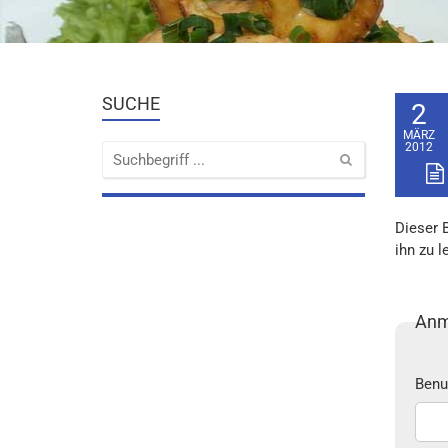
SUCHE
2
MÄRZ
2012
Dieser 
ihn zu l
Anm
Benu