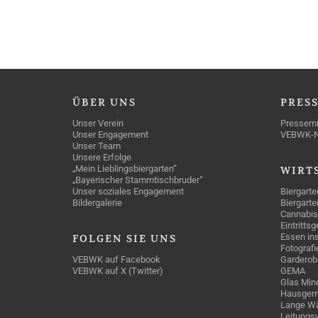
ÜBER
UNS
PRES
Unser Verein
Pressemi
Unser Engagement
VEBWK-
Unser Team
Unsere Erfolge
„Mein Lieblingsbiergarten“
WIRT
„Bayerischer Stammtischbruder“
Unser soziales Engagement
Biergarte
Bildergalerie
Biergarte
Cannabis
Eintritts
Essen ins
FOLGEN
SIE UNS
Fotografi
VEBWK auf Facebook
Garderob
VEBWK auf X (Twitter)
GEMA
Glas Mine
Hausgem
Lange Wa
Leitungs