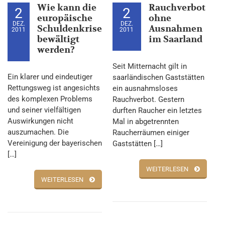
Wie kann die
Rauchverbot
2
2
europäische
ohne
DEZ.
DEZ.
Schuldenkrise
Ausnahmen
2011
2011
bewältigt
im Saarland
werden?
Seit Mitternacht gilt in
Ein klarer und eindeutiger
saarländischen Gaststätten
Rettungsweg ist angesichts
ein ausnahmsloses
des komplexen Problems
Rauchverbot. Gestern
und seiner vielfältigen
durften Raucher ein letztes
Auswirkungen nicht
Mal in abgetrennten
auszumachen. Die
Raucherräumen einiger
Vereinigung der bayerischen
Gaststätten […]
[…]
WEITERLESEN
WEITERLESEN