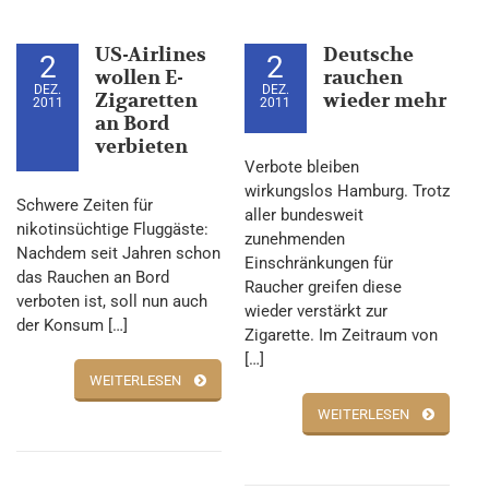
US-Airlines
Deutsche
2
2
wollen E-
rauchen
DEZ.
DEZ.
Zigaretten
wieder mehr
2011
2011
an Bord
verbieten
Verbote bleiben
wirkungslos Hamburg. Trotz
Schwere Zeiten für
aller bundesweit
nikotinsüchtige Fluggäste:
zunehmenden
Nachdem seit Jahren schon
Einschränkungen für
das Rauchen an Bord
Raucher greifen diese
verboten ist, soll nun auch
wieder verstärkt zur
der Konsum […]
Zigarette. Im Zeitraum von
[…]
WEITERLESEN
WEITERLESEN