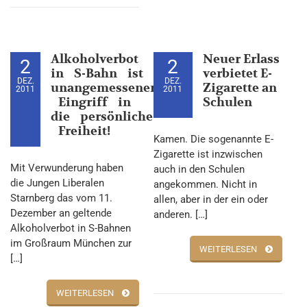
Alkoholverbot
Neuer Erlass
2
2
in S­-Bahn ist
verbietet E-
DEZ.
DEZ.
unangemessener
Zigarette an
2011
2011
Eingriff in
Schulen
die persönliche
Freiheit!
Kamen. Die sogenannte E-
Zigarette ist inzwischen
Mit Verwunderung haben
auch in den Schulen
die Jungen Liberalen
angekommen. Nicht in
Starnberg das vom 11.
allen, aber in der ein oder
Dezember an geltende
anderen. […]
Alkoholverbot in S-Bahnen
im Großraum München zur
WEITERLESEN
[…]
WEITERLESEN