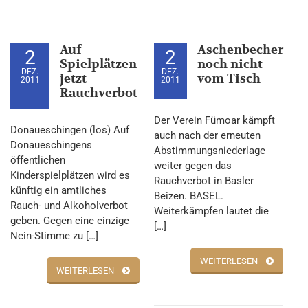
Auf
Aschenbecher
2
2
Spielplätzen
noch nicht
DEZ.
DEZ.
jetzt
vom Tisch
2011
2011
Rauchverbot
Der Verein Fümoar kämpft
Donaueschingen (los) Auf
auch nach der erneuten
Donaueschingens
Abstimmungsniederlage
öffentlichen
weiter gegen das
Kinderspielplätzen wird es
Rauchverbot in Basler
künftig ein amtliches
Beizen. BASEL.
Rauch- und Alkoholverbot
Weiterkämpfen lautet die
geben. Gegen eine einzige
[…]
Nein-Stimme zu […]
WEITERLESEN
WEITERLESEN