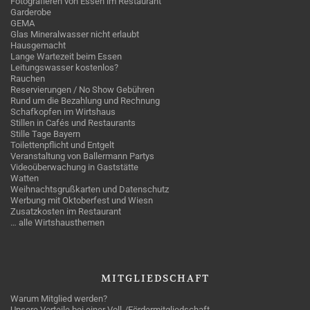
Fotografieren von Essen im Restaurant
Garderobe
GEMA
Glas Mineralwasser nicht erlaubt
Hausgemacht
Lange Wartezeit beim Essen
Leitungswasser kostenlos?
Rauchen
Reservierungen / No Show Gebühren
Rund um die Bezahlung und Rechnung
Schafkopfen im Wirtshaus
Stillen in Cafés und Restaurants
Stille Tage Bayern
Toilettenpflicht und Entgelt
Veranstaltung von Ballermann Partys
Videoüberwachung in Gaststätte
Watten
Weihnachtsgrußkarten und Datenschutz
Werbung mit Oktoberfest und Wiesn
Zusatzkosten im Restaurant
… alle Wirtshausthemen
MITGLIEDSCHAFT
Warum Mitglied werden?
Unsere Vorteile bei einer Voll-/Fördermitgliedschaft