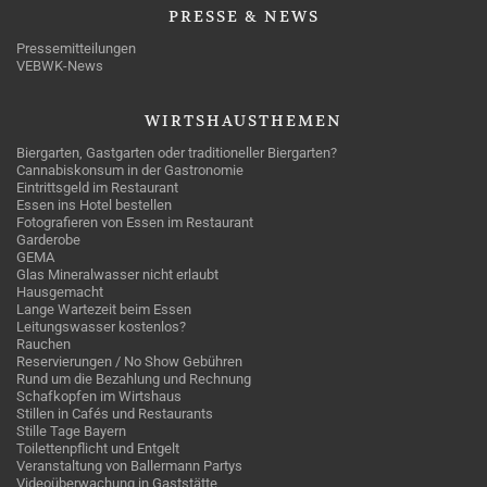
PRESSE
& NEWS
Pressemitteilungen
VEBWK-News
WIRTSHAUSTHEMEN
Biergarten, Gastgarten oder traditioneller Biergarten?
Cannabiskonsum in der Gastronomie
Eintrittsgeld im Restaurant
Essen ins Hotel bestellen
Fotografieren von Essen im Restaurant
Garderobe
GEMA
Glas Mineralwasser nicht erlaubt
Hausgemacht
Lange Wartezeit beim Essen
Leitungswasser kostenlos?
Rauchen
Reservierungen / No Show Gebühren
Rund um die Bezahlung und Rechnung
Schafkopfen im Wirtshaus
Stillen in Cafés und Restaurants
Stille Tage Bayern
Toilettenpflicht und Entgelt
Veranstaltung von Ballermann Partys
Videoüberwachung in Gaststätte