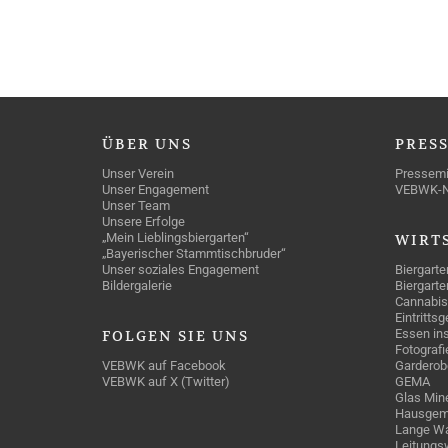
ÜBER
UNS
PRES
Unser Verein
Pressemi
Unser Engagement
VEBWK-
Unser Team
Unsere Erfolge
„Mein Lieblingsbiergarten“
WIRT
„Bayerischer Stammtischbruder“
Unser soziales Engagement
Biergarte
Bildergalerie
Biergarte
Cannabis
Eintritts
Essen ins
FOLGEN
SIE UNS
Fotografi
VEBWK auf Facebook
Garderob
VEBWK auf X (Twitter)
GEMA
Glas Mine
Hausgem
Lange Wa
Leitungs