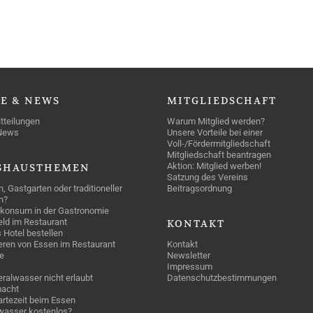
SE
& NEWS
MITGLIEDSCHAFT
tteilungen
Warum Mitglied werden?
News
Unsere Vorteile bei einer
Voll-/Fördermitgliedschaft
Mitgliedschaft beantragen
Aktion: Mitglied werben!
SHAUSTHEMEN
Satzung des Vereins
n, Gastgarten oder traditioneller
Beitragsordnung
n?
konsum in der Gastronomie
geld im Restaurant
KONTAKT
 Hotel bestellen
eren von Essen im Restaurant
Kontakt
e
Newsletter
Impressum
ralwasser nicht erlaubt
Datenschutzbestimmungen
acht
rtezeit beim Essen
wasser kostenlos?