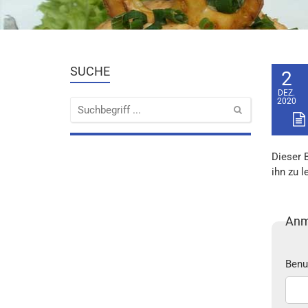
SUCHE
2
DEZ.
2020
Dieser 
ihn zu l
Anm
Benu