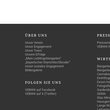
ÜBER
UNS
PRES
Unser Verein
Pressemi
Unser Engagement
VEBWK-
Unser Team
Unsere Erfolge
„Mein Lieblingsbiergarten“
WIRT
„Bayerischer Stammtischbruder“
Unser soziales Engagement
Biergarte
Bildergalerie
Biergarte
Cannabis
Eintritts
Essen ins
FOLGEN
SIE UNS
Fotografi
VEBWK auf Facebook
Garderob
VEBWK auf X (Twitter)
GEMA
Glas Mine
Hausgem
Lange Wa
Leitungs