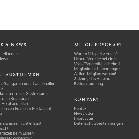
SE
& NEWS
MITGLIEDSCHAFT
tteilungen
Warum Mitglied werden?
News
Unsere Vorteile bei einer
Voll-/Fördermitgliedschaft
Mitgliedschaft beantragen
Aktion: Mitglied werben!
SHAUSTHEMEN
Satzung des Vereins
n, Gastgarten oder traditioneller
Beitragsordnung
n?
konsum in der Gastronomie
geld im Restaurant
KONTAKT
 Hotel bestellen
eren von Essen im Restaurant
Kontakt
e
Newsletter
Impressum
ralwasser nicht erlaubt
Datenschutzbestimmungen
acht
rtezeit beim Essen
wasser kostenlos?