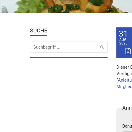
SUCHE
31
AUG.
2023
Dieser 
Verfügu
(
Anleitu
Mitglie
Anm
Benu