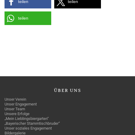
teilen
teilen
teilen
ÜBER
UNS
Unser Verein
Unser Engagement
Unser Team
Unsere Erfolge
„Mein Lieblingsbiergarten“
„Bayerischer Stammtischbruder“
Unser soziales Engagement
Bildergalerie