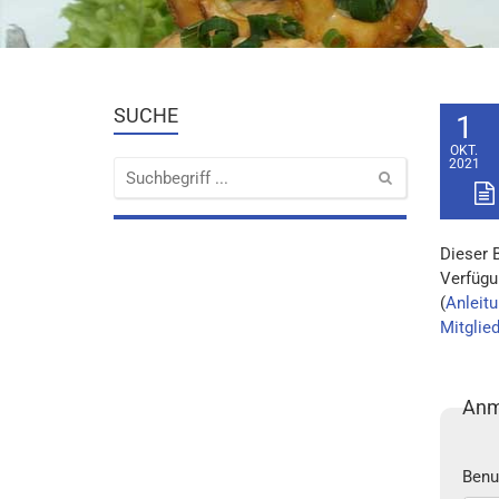
SUCHE
1
OKT.
2021
Dieser 
Verfügu
(
Anleitu
Mitglie
Anm
Benu