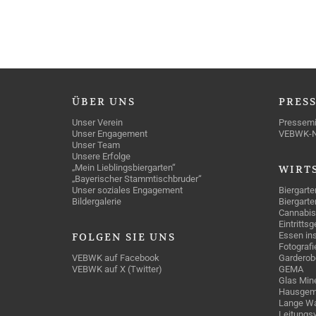
ÜBER
UNS
PRES
Unser Verein
Pressemi
Unser Engagement
VEBWK-
Unser Team
Unsere Erfolge
„Mein Lieblingsbiergarten“
WIRT
„Bayerischer Stammtischbruder“
Unser soziales Engagement
Biergarte
Bildergalerie
Biergarte
Cannabis
Eintritts
Essen ins
FOLGEN
SIE UNS
Fotografi
VEBWK auf Facebook
Garderob
VEBWK auf X (Twitter)
GEMA
Glas Mine
Hausgem
Lange Wa
Leitungs