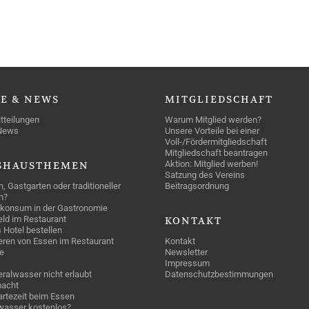
SE
& NEWS
MITGLIEDSCHAFT
tteilungen
Warum Mitglied werden?
News
Unsere Vorteile bei einer
Voll-/Fördermitgliedschaft
Mitgliedschaft beantragen
Aktion: Mitglied werben!
SHAUSTHEMEN
Satzung des Vereins
n, Gastgarten oder traditioneller
Beitragsordnung
n?
konsum in der Gastronomie
geld im Restaurant
KONTAKT
 Hotel bestellen
eren von Essen im Restaurant
Kontakt
e
Newsletter
Impressum
ralwasser nicht erlaubt
Datenschutzbestimmungen
acht
rtezeit beim Essen
wasser kostenlos?