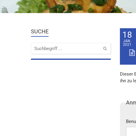
SUCHE
18
JAN.
2021
Dieser 
ihn zu l
Anm
Benu