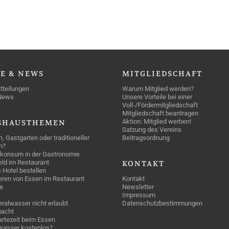
SE
& NEWS
MITGLIEDSCHAFT
tteilungen
Warum Mitglied werden?
News
Unsere Vorteile bei einer
Voll-/Fördermitgliedschaft
Mitgliedschaft beantragen
Aktion: Mitglied werben!
SHAUSTHEMEN
Satzung des Vereins
n, Gastgarten oder traditioneller
Beitragsordnung
n?
konsum in der Gastronomie
geld im Restaurant
KONTAKT
 Hotel bestellen
eren von Essen im Restaurant
Kontakt
e
Newsletter
Impressum
ralwasser nicht erlaubt
Datenschutzbestimmungen
acht
rtezeit beim Essen
wasser kostenlos?