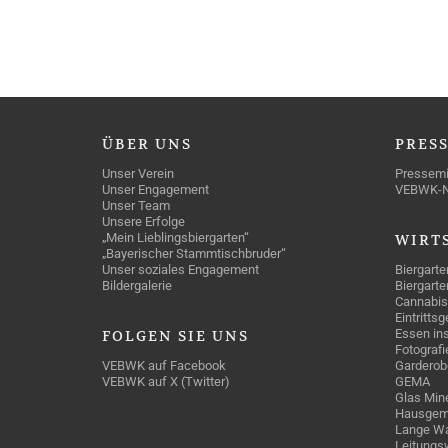
ÜBER
UNS
PRES
Unser Verein
Pressemi
Unser Engagement
VEBWK-
Unser Team
Unsere Erfolge
„Mein Lieblingsbiergarten“
WIRT
„Bayerischer Stammtischbruder“
Unser soziales Engagement
Biergarte
Bildergalerie
Biergarte
Cannabis
Eintritts
Essen ins
FOLGEN
SIE UNS
Fotografi
VEBWK auf Facebook
Garderob
VEBWK auf X (Twitter)
GEMA
Glas Mine
Hausgem
Lange Wa
Leitungs