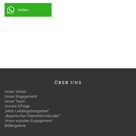
teilen
ÜBER
UNS
Unser Verein
Unser Engagement
Unser Team
Unsere Erfolge
„Mein Lieblingsbiergarten“
„Bayerischer Stammtischbruder“
Unser soziales Engagement
Bildergalerie