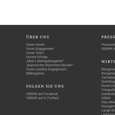
ÜBER
UNS
PRES
Unser Verein
Pressemi
Unser Engagement
VEBWK-
Unser Team
Unsere Erfolge
„Mein Lieblingsbiergarten“
WIRT
„Bayerischer Stammtischbruder“
Unser soziales Engagement
Biergarte
Bildergalerie
Biergarte
Cannabis
Eintritts
Essen ins
FOLGEN
SIE UNS
Fotografi
VEBWK auf Facebook
Garderob
VEBWK auf X (Twitter)
GEMA
Glas Mine
Hausgem
Lange Wa
Leitungs