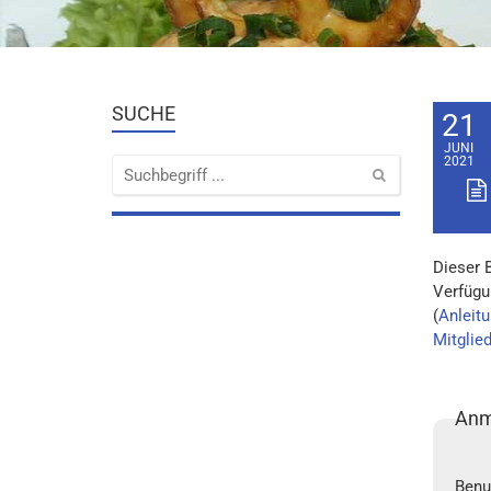
SUCHE
21
JUNI
2021
Dieser 
Verfügu
(
Anleitu
Mitglie
Anm
Benu