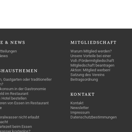
SE
& NEWS
MITGLIEDSCHAFT
tteilungen
Warum Mitglied werden?
News
Unsere Vorteile bei einer
Voll-/Fördermitgliedschaft
Mitgliedschaft beantragen
Aktion: Mitglied werben!
SHAUSTHEMEN
Satzung des Vereins
n, Gastgarten oder traditioneller
Beitragsordnung
n?
konsum in der Gastronomie
geld im Restaurant
KONTAKT
 Hotel bestellen
eren von Essen im Restaurant
Kontakt
e
Newsletter
Impressum
ralwasser nicht erlaubt
Datenschutzbestimmungen
acht
rtezeit beim Essen
wasser kostenlos?