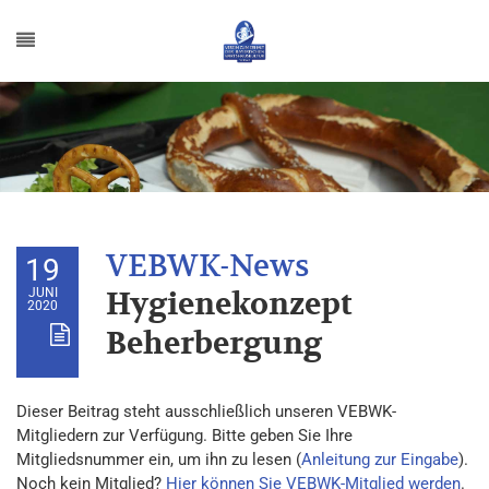
19
JUNI
Hygienekonzept
2020
Beherbergung
Dieser Beitrag steht ausschließlich unseren VEBWK-
Mitgliedern zur Verfügung. Bitte geben Sie Ihre
Mitgliedsnummer ein, um ihn zu lesen (
Anleitung zur Eingabe
).
Noch kein Mitglied?
Hier können Sie VEBWK-Mitglied werden
.