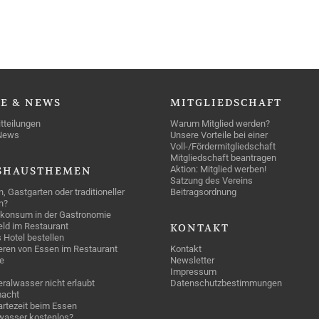
SE
& NEWS
MITGLIEDSCHAFT
tteilungen
Warum Mitglied werden?
News
Unsere Vorteile bei einer
Voll-/Fördermitgliedschaft
Mitgliedschaft beantragen
Aktion: Mitglied werben!
SHAUSTHEMEN
Satzung des Vereins
n, Gastgarten oder traditioneller
Beitragsordnung
n?
konsum in der Gastronomie
geld im Restaurant
KONTAKT
 Hotel bestellen
eren von Essen im Restaurant
Kontakt
e
Newsletter
Impressum
ralwasser nicht erlaubt
Datenschutzbestimmungen
acht
rtezeit beim Essen
wasser kostenlos?