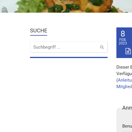
SUCHE
8
FEB.
2023
Dieser 
Verfügu
(
Anleitu
Mitglie
Anm
Benu