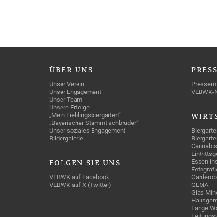
ÜBER
UNS
PRES
Unser Verein
Pressemi
Unser Engagement
VEBWK-
Unser Team
Unsere Erfolge
„Mein Lieblingsbiergarten“
WIRT
„Bayerischer Stammtischbruder“
Unser soziales Engagement
Biergarte
Bildergalerie
Biergarte
Cannabis
Eintritts
Essen ins
FOLGEN
SIE UNS
Fotografi
VEBWK auf Facebook
Garderob
VEBWK auf X (Twitter)
GEMA
Glas Mine
Hausgem
Lange Wa
Leitungs