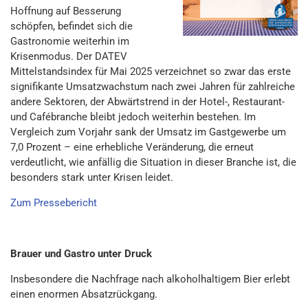
Hoffnung auf Besserung
schöpfen, befindet sich die
Gastronomie weiterhin im
Krisenmodus. Der DATEV
Mittelstandsindex fü
r
M
ai
202
5
verzeichnet so zwar d
as
erste
signifikante Umsatzwachstum nach zwei Jahren für zahlreiche
andere Sektoren, der Abwärtstrend in der Hotel-, Restaurant-
und Cafébranche bleibt jedoch weiterhin bestehen. Im
Vergleich zum Vorjahr sank der Umsatz im Gastgewerb
e
u
m
7,0 Prozen
t
– eine erhebliche Veränderung, die erneut
verdeutlicht, wie anfällig die Situation in dieser Branche ist, die
besonders stark unter Krisen leidet.
Zum Pressebericht
Brauer und Gastro unter Druck
Insbesondere die Nachfrage nach alkoholhaltigem Bier erlebt
einen enormen Absatzrückgang.