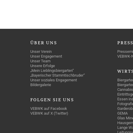
ÜBER
UNS
PRES
Unser Verein
Pressemi
Unser Engagement
VEBWK-
Unser Team
Unsere Erfolge
„Mein Lieblingsbiergarten“
WIRT
„Bayerischer Stammtischbruder“
Unser soziales Engagement
Biergarte
Bildergalerie
Biergarte
Cannabis
Eintritts
Essen ins
FOLGEN
SIE UNS
Fotografi
VEBWK auf Facebook
Garderob
VEBWK auf X (Twitter)
GEMA
Glas Mine
Hausgem
Lange Wa
Leitungs