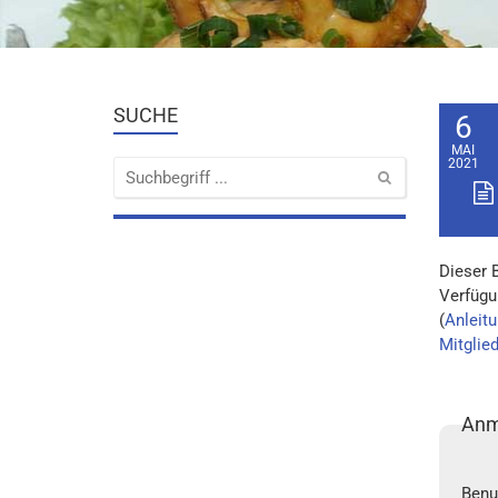
SUCHE
6
MAI
2021
Dieser 
Verfügu
(
Anleitu
Mitglie
Anm
Benu