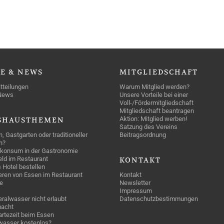
SE
& NEWS
MITGLIEDSCHAFT
tteilungen
Warum Mitglied werden?
News
Unsere Vorteile bei einer
Voll-/Fördermitgliedschaft
Mitgliedschaft beantragen
Aktion: Mitglied werben!
SHAUSTHEMEN
Satzung des Vereins
n, Gastgarten oder traditioneller
Beitragsordnung
n?
konsum in der Gastronomie
geld im Restaurant
KONTAKT
 Hotel bestellen
eren von Essen im Restaurant
Kontakt
e
Newsletter
Impressum
ralwasser nicht erlaubt
Datenschutzbestimmungen
acht
rtezeit beim Essen
wasser kostenlos?