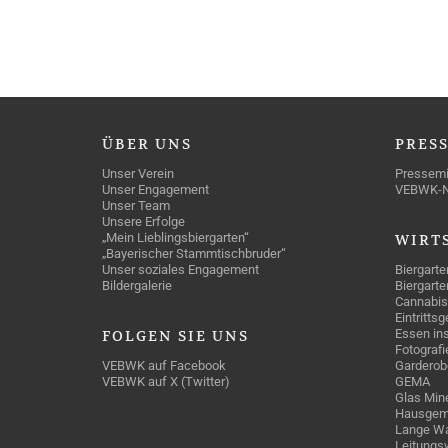
ÜBER
UNS
PRES
Unser Verein
Pressemi
Unser Engagement
VEBWK-
Unser Team
Unsere Erfolge
„Mein Lieblingsbiergarten“
WIRT
„Bayerischer Stammtischbruder“
Unser soziales Engagement
Biergarte
Bildergalerie
Biergarte
Cannabis
Eintritts
Essen ins
FOLGEN
SIE UNS
Fotografi
VEBWK auf Facebook
Garderob
VEBWK auf X (Twitter)
GEMA
Glas Mine
Hausgem
Lange Wa
Leitungs