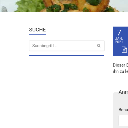
SUCHE
7
JAN.
2021
Dieser 
ihn zu l
Anm
Benu