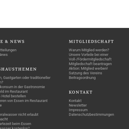
SE
& NEWS
MITGLIEDSCHAFT
tteilungen
Warum Mitglied werden?
News
Unsere Vorteile bei einer
Voll-/Fördermitgliedschaft
Mitgliedschaft beantragen
Aktion: Mitglied werben!
SHAUSTHEMEN
Satzung des Vereins
n, Gastgarten oder traditioneller
Beitragsordnung
n?
konsum in der Gastronomie
geld im Restaurant
KONTAKT
 Hotel bestellen
eren von Essen im Restaurant
Kontakt
e
Newsletter
Impressum
ralwasser nicht erlaubt
Datenschutzbestimmungen
acht
rtezeit beim Essen
wasser kostenlos?