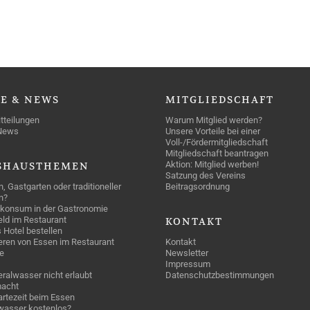
SE
& NEWS
MITGLIEDSCHAFT
tteilungen
Warum Mitglied werden?
News
Unsere Vorteile bei einer
Voll-/Fördermitgliedschaft
Mitgliedschaft beantragen
Aktion: Mitglied werben!
SHAUSTHEMEN
Satzung des Vereins
n, Gastgarten oder traditioneller
Beitragsordnung
n?
konsum in der Gastronomie
geld im Restaurant
KONTAKT
 Hotel bestellen
eren von Essen im Restaurant
Kontakt
e
Newsletter
Impressum
ralwasser nicht erlaubt
Datenschutzbestimmungen
acht
rtezeit beim Essen
wasser kostenlos?