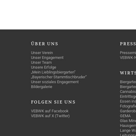
ÜBER
UNS
PRES
Unser Verein
Pressemi
Unser Engagement
VEBWK-
Unser Team
Unsere Erfolge
„Mein Lieblingsbiergarten“
WIRT
„Bayerischer Stammtischbruder“
Unser soziales Engagement
Biergarte
Bildergalerie
Biergarte
Cannabis
Eintritts
Essen ins
FOLGEN
SIE UNS
Fotografi
VEBWK auf Facebook
Garderob
VEBWK auf X (Twitter)
GEMA
Glas Mine
Hausgem
Lange Wa
Leitungs