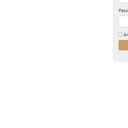
Pass
An