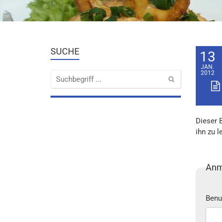
SUCHE
13
JAN.
2012
Dieser 
ihn zu l
Anm
Benu