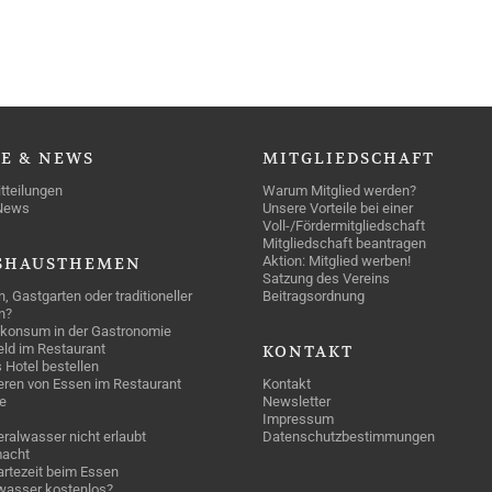
SE
& NEWS
MITGLIEDSCHAFT
tteilungen
Warum Mitglied werden?
News
Unsere Vorteile bei einer
Voll-/Fördermitgliedschaft
Mitgliedschaft beantragen
Aktion: Mitglied werben!
SHAUSTHEMEN
Satzung des Vereins
n, Gastgarten oder traditioneller
Beitragsordnung
n?
konsum in der Gastronomie
geld im Restaurant
KONTAKT
 Hotel bestellen
eren von Essen im Restaurant
Kontakt
e
Newsletter
Impressum
ralwasser nicht erlaubt
Datenschutzbestimmungen
acht
rtezeit beim Essen
wasser kostenlos?