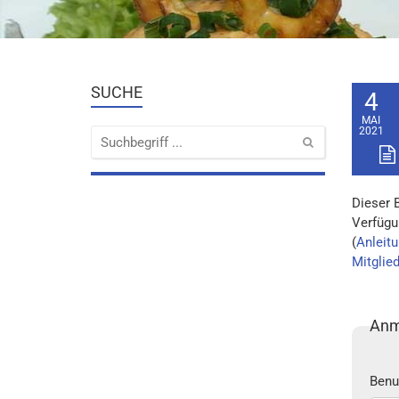
SUCHE
4
MAI
2021
Dieser 
Verfügu
(
Anleitu
Mitglie
Anm
Benu