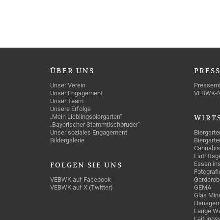
ÜBER
UNS
PRES
Unser Verein
Pressemi
Unser Engagement
VEBWK-
Unser Team
Unsere Erfolge
„Mein Lieblingsbiergarten“
WIRT
„Bayerischer Stammtischbruder“
Unser soziales Engagement
Biergarte
Bildergalerie
Biergarte
Cannabis
Eintritts
Essen ins
FOLGEN
SIE UNS
Fotografi
VEBWK auf Facebook
Garderob
VEBWK auf X (Twitter)
GEMA
Glas Mine
Hausgem
Lange Wa
Leitungs