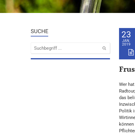
SUCHE
23
JAN.
2019
Frus
Wer hat
Radtour
das bel
Inzwisc
Politik
Wirtinn
können 
Pflicht