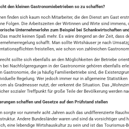
ht den kleinen Gastronomiebetrieben so zu schaffen?
hen finden sich kaum noch Mitarbeiter, die den Dienst am Gast erstr
hne Folgen. Die Arbeitszeiten der Wirtinnen und Wirte sind immens
torische Unternehmerlohn zum Beispiel bei Schankwirtschaften und K
 Das macht keinen Spaß mehr. Es wäre dringend an der Zeit, dass 
ternehmerregelung schafft. Man sollte Wirtshäuser je nach Umsatzg
tationspflichten freistellen, wie schon von zahlreichen Gastronomi
recht sollte sich ebenfalls an den Möglichkeiten der Betriebe orien
n bei Nachfolgeregungen in der Gastronomie gehören ebenfalls erle
en Gastronomie, die ja häufig Familienbetriebe sind, die Existenzgr
dividuelle Regelung. Wer jedoch immer nur in allgemeine Statistiken
om als Gradmesser nutzt, der verkennt die Situation. Das „Wohnzim
icher sozialer Treffpunkt für große Teile der Bevölkerung werden n
terungen schaffen und Gesetze auf den Prüfstand stellen
rn sorgte vor nunmehr acht Jahren auch das undifferenzierte Rauchv
struktur. Andere Bundesländer waren und sind da vorsichtiger und
ich, eine lebendige Wirtshauskultur zu sein und ist das Tourismus-