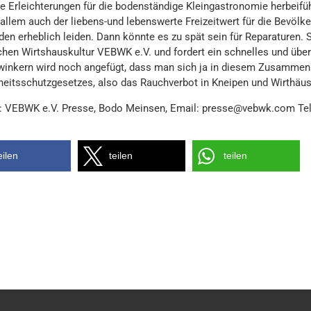
he Erleichterungen für die bodenständige Kleingastronomie herbeifü
 allem auch der liebens-und lebenswerte Freizeitwert für die Bevölk
en erheblich leiden. Dann könnte es zu spät sein für Reparaturen. S
chen Wirtshauskultur VEBWK e.V. und fordert ein schnelles und übe
inkern wird noch angefügt, dass man sich ja in diesem Zusammenh
eitsschutzgesetzes, also das Rauchverbot in Kneipen und Wirthäus
: VEBWK e.V. Presse, Bodo Meinsen, Email: presse@vebwk.com Tel
eilen
teilen
teilen