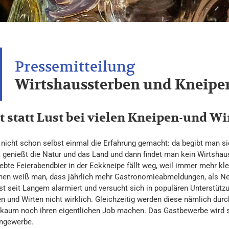
Wirtshaussterben und Kneipe
t statt Lust bei vielen Kneipen-und W
 nicht schon selbst einmal die Erfahrung gemacht: da begibt man s
, genießt die Natur und das Land und dann findet man kein Wirtshau
iebte Feierabendbier in der Eckkneipe fällt weg, weil immer mehr kl
hen weiß man, dass jährlich mehr Gastronomieabmeldungen, als Ne
 ist seit Langem alarmiert und versucht sich in populären Unterstüt
en und Wirten nicht wirklich. Gleichzeitig werden diese nämlich du
kaum noch ihren eigentlichen Job machen. Das Gastbewerbe wird 
engewerbe.