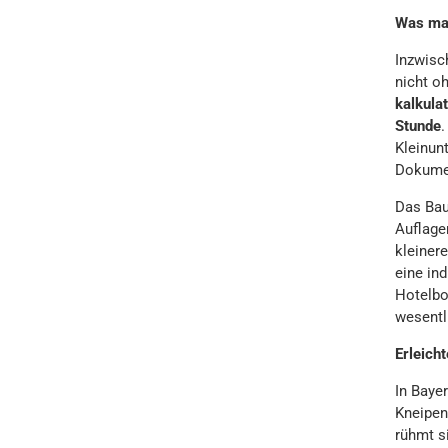
Was mac
Inzwisc
nicht o
kalkula
Stunde
.
Kleinun
Dokumen
Das Bau
Auflage
kleiner
eine in
Hotelbo
wesentl
Erleich
In Baye
Kneipen
rühmt s