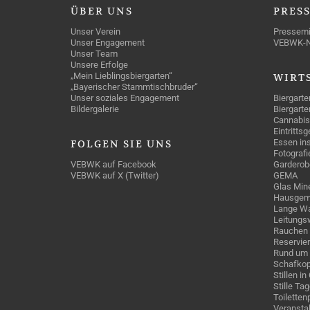
ÜBER
UNS
PRES
Unser Verein
Pressemi
Unser Engagement
VEBWK-
Unser Team
Unsere Erfolge
„Mein Lieblingsbiergarten“
WIRT
„Bayerischer Stammtischbruder“
Unser soziales Engagement
Biergarte
Bildergalerie
Biergarte
Cannabis
Eintritts
Essen ins
FOLGEN
SIE UNS
Fotografi
VEBWK auf Facebook
Garderob
VEBWK auf X (Twitter)
GEMA
Glas Mine
Hausgem
Lange Wa
Leitungs
Rauchen
Reservie
Rund um 
Schafkop
Stillen i
Stille Ta
Toiletten
Veranstal