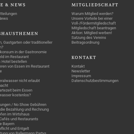
SE
& NEWS
MITGLIEDSCHAFT
tteilungen
Warum Mitglied werden?
News
Unsere Vorteile bei einer
Voll-/Fördermitgliedschaft
Mitgliedschaft beantragen
Aktion: Mitglied werben!
SHAUSTHEMEN
Satzung des Vereins
n, Gastgarten oder traditioneller
Beitragsordnung
n?
konsum in der Gastronomie
geld im Restaurant
KONTAKT
 Hotel bestellen
eren von Essen im Restaurant
Kontakt
e
Newsletter
Impressum
ralwasser nicht erlaubt
Datenschutzbestimmungen
acht
rtezeit beim Essen
wasser kostenlos?
rungen / No Show Gebühren
die Bezahlung und Rechnung
fen im Wirtshaus
n Cafés und Restaurants
ge Bayern
pflicht und Entgelt
tung von Ballermann Partys