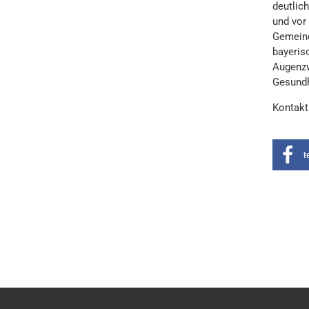
deutlic
und vor
Gemeind
bayeris
Augenzw
Gesundh
Kontakt
t