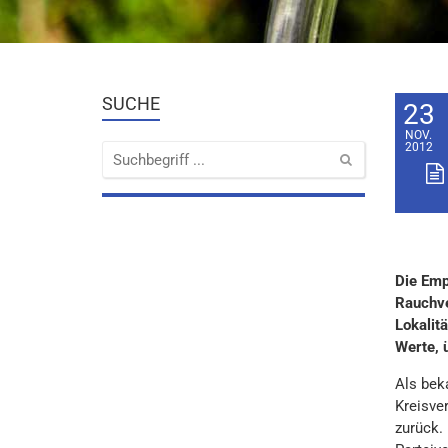
SUCHE
23
NOV.
2012
Die Emp
Rauchve
Lokalit
Werte, 
Als bek
Kreisve
zurück.