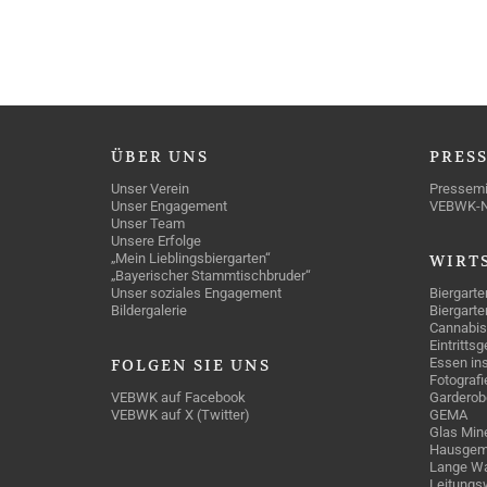
ÜBER
UNS
PRES
Unser Verein
Pressemi
Unser Engagement
VEBWK-
Unser Team
Unsere Erfolge
„Mein Lieblingsbiergarten“
WIRT
„Bayerischer Stammtischbruder“
Unser soziales Engagement
Biergarte
Bildergalerie
Biergarte
Cannabis
Eintritts
Essen ins
FOLGEN
SIE UNS
Fotografi
VEBWK auf Facebook
Garderob
VEBWK auf X (Twitter)
GEMA
Glas Mine
Hausgem
Lange Wa
Leitungs