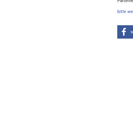
Parteive
bitte we
t