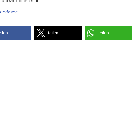
rantwortlichen nicht.
iterlesen…..
eilen
teilen
teilen