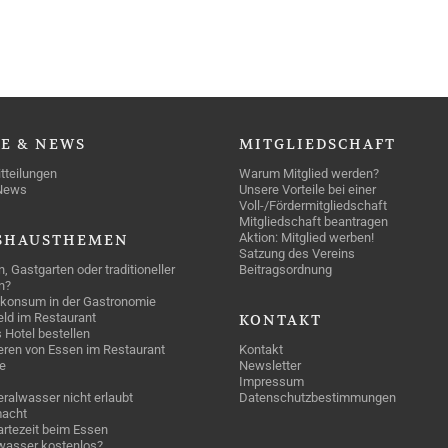
SE
& NEWS
MITGLIEDSCHAFT
tteilungen
Warum Mitglied werden?
News
Unsere Vorteile bei einer
Voll-/Fördermitgliedschaft
Mitgliedschaft beantragen
Aktion: Mitglied werben!
SHAUSTHEMEN
Satzung des Vereins
n, Gastgarten oder traditioneller
Beitragsordnung
n?
konsum in der Gastronomie
geld im Restaurant
KONTAKT
 Hotel bestellen
eren von Essen im Restaurant
Kontakt
e
Newsletter
Impressum
ralwasser nicht erlaubt
Datenschutzbestimmungen
acht
rtezeit beim Essen
wasser kostenlos?