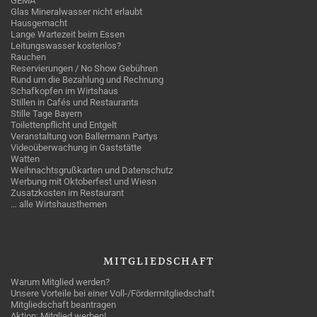
GEMA
Glas Mineralwasser nicht erlaubt
Hausgemacht
Lange Wartezeit beim Essen
Leitungswasser kostenlos?
Rauchen
Reservierungen / No Show Gebühren
Rund um die Bezahlung und Rechnung
Schafkopfen im Wirtshaus
Stillen in Cafés und Restaurants
Stille Tage Bayern
Toilettenpflicht und Entgelt
Veranstaltung von Ballermann Partys
Videoüberwachung in Gaststätte
Watten
Weihnachtsgrußkarten und Datenschutz
Werbung mit Oktoberfest und Wiesn
Zusatzkosten im Restaurant
… alle Wirtshausthemen
MITGLIEDSCHAFT
Warum Mitglied werden?
Unsere Vorteile bei einer Voll-/Fördermitgliedschaft
Mitgliedschaft beantragen
Aktion: Mitglied werben!