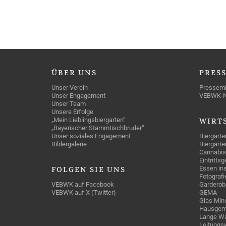
ÜBER
UNS
PRES
Unser Verein
Pressemi
Unser Engagement
VEBWK-
Unser Team
Unsere Erfolge
„Mein Lieblingsbiergarten“
WIRT
„Bayerischer Stammtischbruder“
Unser soziales Engagement
Biergarte
Bildergalerie
Biergarte
Cannabis
Eintritts
Essen ins
FOLGEN
SIE UNS
Fotografi
VEBWK auf Facebook
Garderob
VEBWK auf X (Twitter)
GEMA
Glas Mine
Hausgem
Lange Wa
Leitungs