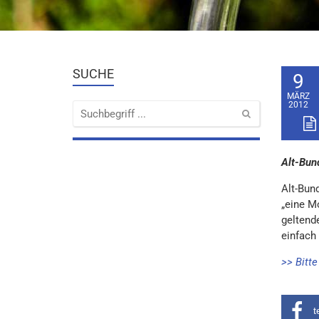
SUCHE
9
MÄRZ
2012
Alt-Bund
Alt-Bun
„eine Mo
geltende
einfach
>> Bitt
t