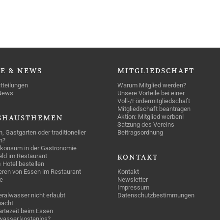
SE
& NEWS
MITGLIEDSCHAFT
tteilungen
Warum Mitglied werden?
News
Unsere Vorteile bei einer
Voll-/Fördermitgliedschaft
Mitgliedschaft beantragen
Aktion: Mitglied werben!
SHAUSTHEMEN
Satzung des Vereins
n, Gastgarten oder traditioneller
Beitragsordnung
n?
konsum in der Gastronomie
geld im Restaurant
KONTAKT
 Hotel bestellen
eren von Essen im Restaurant
Kontakt
e
Newsletter
Impressum
ralwasser nicht erlaubt
Datenschutzbestimmungen
acht
rtezeit beim Essen
wasser kostenlos?