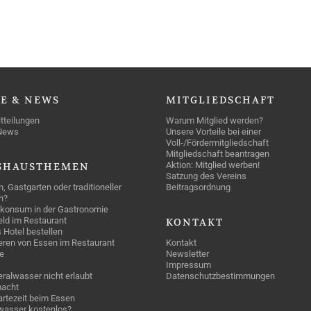
SE
& NEWS
MITGLIEDSCHAFT
tteilungen
Warum Mitglied werden?
News
Unsere Vorteile bei einer
Voll-/Fördermitgliedschaft
Mitgliedschaft beantragen
Aktion: Mitglied werben!
SHAUSTHEMEN
Satzung des Vereins
n, Gastgarten oder traditioneller
Beitragsordnung
n?
konsum in der Gastronomie
geld im Restaurant
KONTAKT
 Hotel bestellen
eren von Essen im Restaurant
Kontakt
e
Newsletter
Impressum
ralwasser nicht erlaubt
Datenschutzbestimmungen
acht
rtezeit beim Essen
wasser kostenlos?