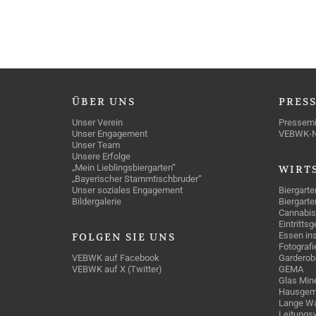
ÜBER
UNS
PRES
Unser Verein
Pressemi
Unser Engagement
VEBWK-
Unser Team
Unsere Erfolge
„Mein Lieblingsbiergarten“
WIRT
„Bayerischer Stammtischbruder“
Unser soziales Engagement
Biergarte
Bildergalerie
Biergarte
Cannabis
Eintritts
Essen ins
FOLGEN
SIE UNS
Fotografi
VEBWK auf Facebook
Garderob
VEBWK auf X (Twitter)
GEMA
Glas Mine
Hausgem
Lange Wa
Leitungs