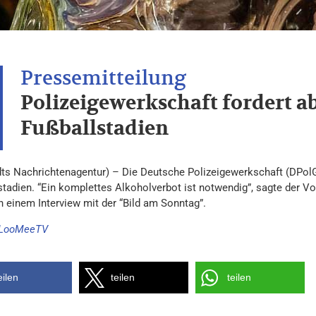
Polizeigewerkschaft fordert a
Fußballstadien
(dts Nachrichtenagentur) – Die Deutsche Polizeigewerkschaft (DPolG
stadien. “Ein komplettes Alkoholverbot ist notwendig”, sagte der V
n einem Interview mit der “Bild am Sonntag”.
LooMeeTV
eilen
teilen
teilen