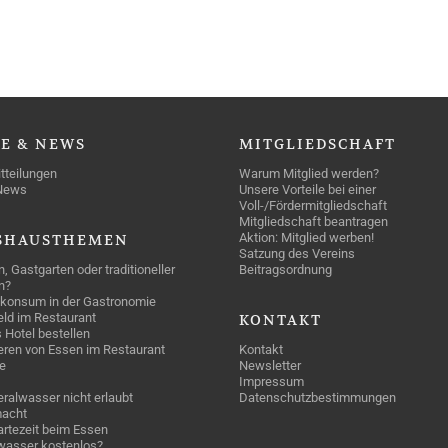
SE
& NEWS
MITGLIEDSCHAFT
tteilungen
Warum Mitglied werden?
News
Unsere Vorteile bei einer
Voll-/Fördermitgliedschaft
Mitgliedschaft beantragen
Aktion: Mitglied werben!
SHAUSTHEMEN
Satzung des Vereins
n, Gastgarten oder traditioneller
Beitragsordnung
n?
konsum in der Gastronomie
geld im Restaurant
KONTAKT
 Hotel bestellen
eren von Essen im Restaurant
Kontakt
e
Newsletter
Impressum
ralwasser nicht erlaubt
Datenschutzbestimmungen
acht
rtezeit beim Essen
wasser kostenlos?