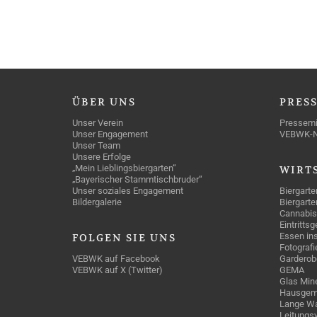
ÜBER
UNS
PRES
Unser Verein
Pressemi
Unser Engagement
VEBWK-
Unser Team
Unsere Erfolge
„Mein Lieblingsbiergarten“
WIRT
„Bayerischer Stammtischbruder“
Unser soziales Engagement
Biergarte
Bildergalerie
Biergarte
Cannabis
Eintritts
Essen ins
FOLGEN
SIE UNS
Fotografi
VEBWK auf Facebook
Garderob
VEBWK auf X (Twitter)
GEMA
Glas Mine
Hausgem
Lange Wa
Leitungs