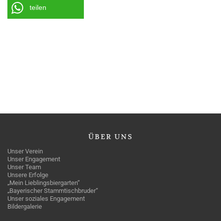
teilen
ÜBER
UNS
Unser Verein
Unser Engagement
Unser Team
Unsere Erfolge
„Mein Lieblingsbiergarten“
„Bayerischer Stammtischbruder“
Unser soziales Engagement
Bildergalerie