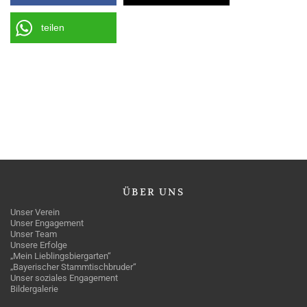
teilen
ÜBER
UNS
Unser Verein
Unser Engagement
Unser Team
Unsere Erfolge
„Mein Lieblingsbiergarten“
„Bayerischer Stammtischbruder“
Unser soziales Engagement
Bildergalerie