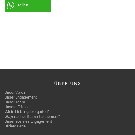
teilen
ÜBER
UNS
Unser Verein
Unser Engagement
Unser Team
Unsere Erfolge
„Mein Lieblingsbiergarten“
„Bayerischer Stammtischbruder“
Unser soziales Engagement
Bildergalerie