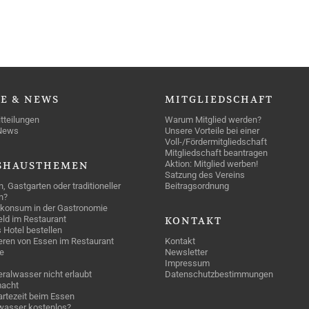
SE
& NEWS
MITGLIEDSCHAFT
tteilungen
Warum Mitglied werden?
News
Unsere Vorteile bei einer
Voll-/Fördermitgliedschaft
Mitgliedschaft beantragen
Aktion: Mitglied werben!
SHAUSTHEMEN
Satzung des Vereins
n, Gastgarten oder traditioneller
Beitragsordnung
n?
konsum in der Gastronomie
geld im Restaurant
KONTAKT
 Hotel bestellen
eren von Essen im Restaurant
Kontakt
e
Newsletter
Impressum
ralwasser nicht erlaubt
Datenschutzbestimmungen
acht
rtezeit beim Essen
wasser kostenlos?