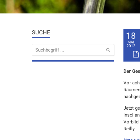
SUCHE
18
MAI
2012
Der Ges
Vor acht
Räumen 
nachgez
Jetzt g
Insel an
Vorbild 
Reilly.