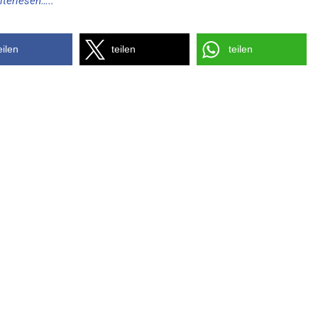
iterlesen…..
eilen
teilen
teilen