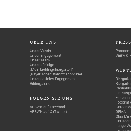
ÜBER
UNS
PRES
Unser Verein
Pressemi
Unser Engagement
VEBWK-
Unser Team
Unsere Erfolge
„Mein Lieblingsbiergarten“
WIRT
„Bayerischer Stammtischbruder“
Unser soziales Engagement
Biergarte
Bildergalerie
Biergarte
Cannabis
Eintritts
Essen ins
FOLGEN
SIE UNS
Fotografi
VEBWK auf Facebook
Garderob
VEBWK auf X (Twitter)
GEMA
Glas Mine
Hausgem
Lange Wa
Leitungs