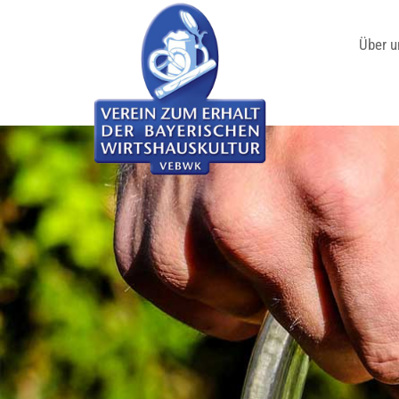
Über u