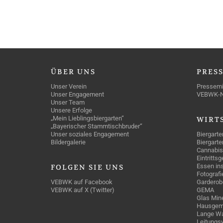
ÜBER
UNS
PRES
Unser Verein
Pressemi
Unser Engagement
VEBWK-
Unser Team
Unsere Erfolge
„Mein Lieblingsbiergarten“
WIRT
„Bayerischer Stammtischbruder“
Unser soziales Engagement
Biergarte
Bildergalerie
Biergarte
Cannabis
Eintritts
Essen ins
FOLGEN
SIE UNS
Fotografi
VEBWK auf Facebook
Garderob
VEBWK auf X (Twitter)
GEMA
Glas Mine
Hausgem
Lange Wa
Leitungs