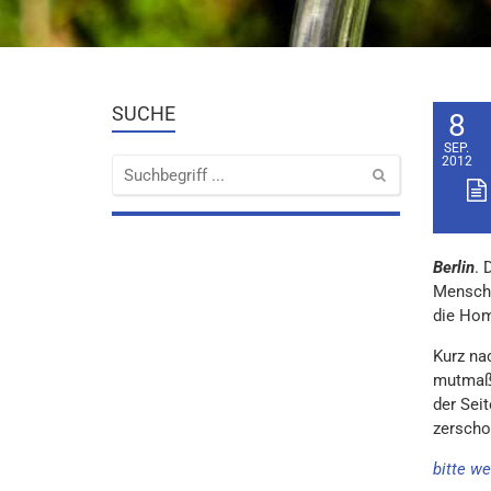
SUCHE
8
SEP.
2012
Berlin
. 
Mensche
die Hom
Kurz na
mutmaßl
der Sei
zerscho
bitte we