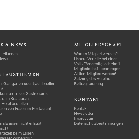
SE
& NEWS
MITGLIEDSCHAFT
tteilungen
Warum Mitglied werden?
News
Unsere Vorteile bei einer
Voll-/Fördermitgliedschaft
Mitgliedschaft beantragen
Aktion: Mitglied werben!
SHAUSTHEMEN
Satzung des Vereins
n, Gastgarten oder traditioneller
Beitragsordnung
n?
konsum in der Gastronomie
geld im Restaurant
KONTAKT
 Hotel bestellen
eren von Essen im Restaurant
Kontakt
e
Newsletter
Impressum
ralwasser nicht erlaubt
Datenschutzbestimmungen
acht
rtezeit beim Essen
wasser kostenlos?