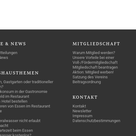
SE
& NEWS
MITGLIEDSCHAFT
tteilungen
Warum Mitglied werden?
News
Unsere Vorteile bei einer
Voll-/Fördermitgliedschaft
Mitgliedschaft beantragen
Aktion: Mitglied werben!
SHAUSTHEMEN
Satzung des Vereins
n, Gastgarten oder traditioneller
Beitragsordnung
n?
konsum in der Gastronomie
geld im Restaurant
KONTAKT
 Hotel bestellen
eren von Essen im Restaurant
Kontakt
e
Newsletter
Impressum
ralwasser nicht erlaubt
Datenschutzbestimmungen
acht
rtezeit beim Essen
wasser kostenlos?