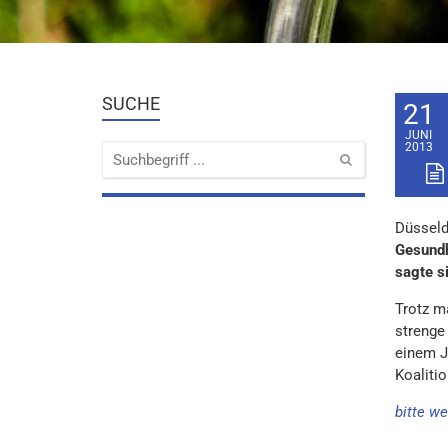
SUCHE
21
JUNI
2013
Düsseld
Gesundh
sagte s
Trotz m
strenge
einem J
Koaliti
bitte we