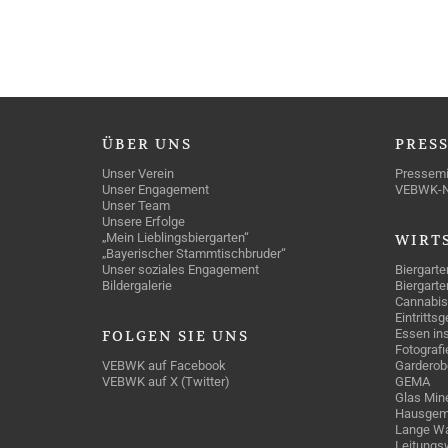
ÜBER
UNS
PRES
Unser Verein
Pressemi
Unser Engagement
VEBWK-
Unser Team
Unsere Erfolge
„Mein Lieblingsbiergarten“
WIRT
„Bayerischer Stammtischbruder“
Unser soziales Engagement
Biergarte
Bildergalerie
Biergarte
Cannabis
Eintritts
Essen ins
FOLGEN
SIE UNS
Fotografi
VEBWK auf Facebook
Garderob
VEBWK auf X (Twitter)
GEMA
Glas Mine
Hausgem
Lange Wa
Leitungs