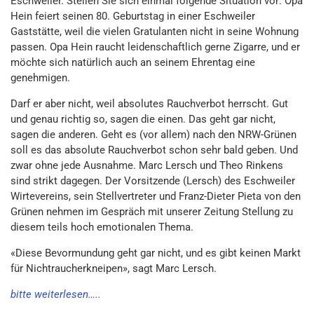
Eschweiler. Stellen Sie sich einmal folgende Situation vor: Opa
Hein feiert seinen 80. Geburtstag in einer Eschweiler
Gaststätte, weil die vielen Gratulanten nicht in seine Wohnung
passen. Opa Hein raucht leidenschaftlich gerne Zigarre, und er
möchte sich natürlich auch an seinem Ehrentag eine
genehmigen.
Darf er aber nicht, weil absolutes Rauchverbot herrscht. Gut
und genau richtig so, sagen die einen. Das geht gar nicht,
sagen die anderen. Geht es (vor allem) nach den NRW-Grünen
soll es das absolute Rauchverbot schon sehr bald geben. Und
zwar ohne jede Ausnahme. Marc Lersch und Theo Rinkens
sind strikt dagegen. Der Vorsitzende (Lersch) des Eschweiler
Wirtevereins, sein Stellvertreter und Franz-Dieter Pieta von den
Grünen nehmen im Gespräch mit unserer Zeitung Stellung zu
diesem teils hoch emotionalen Thema.
«Diese Bevormundung geht gar nicht, und es gibt keinen Markt
für Nichtraucherkneipen», sagt Marc Lersch.
bitte weiterlesen…..