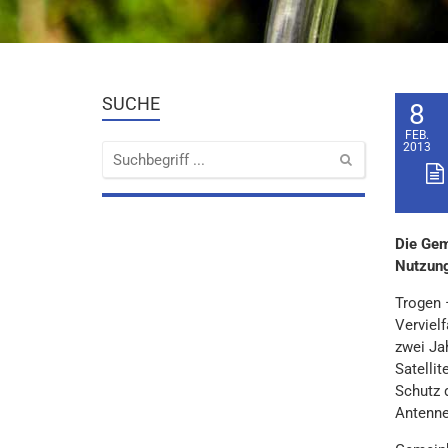
SUCHE
8
FEB.
2013
Die Gem
Nutzung
Trogen 
Vervielf
zwei Ja
Satelli
Schutz 
Antenne