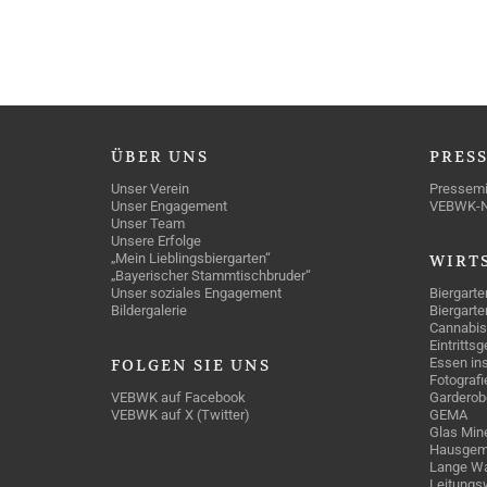
ÜBER
UNS
PRES
Unser Verein
Pressemi
Unser Engagement
VEBWK-
Unser Team
Unsere Erfolge
„Mein Lieblingsbiergarten“
WIRT
„Bayerischer Stammtischbruder“
Unser soziales Engagement
Biergarte
Bildergalerie
Biergarte
Cannabis
Eintritts
Essen ins
FOLGEN
SIE UNS
Fotografi
VEBWK auf Facebook
Garderob
VEBWK auf X (Twitter)
GEMA
Glas Mine
Hausgem
Lange Wa
Leitungs