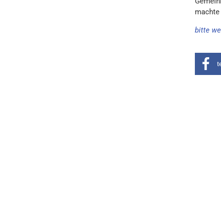
Gemeinh
machte 
bitte we
t