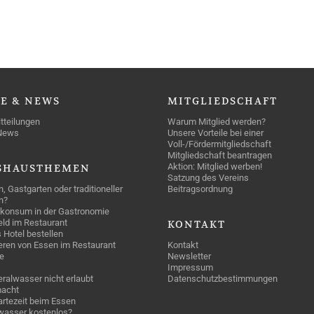
SE
& NEWS
MITGLIEDSCHAFT
tteilungen
Warum Mitglied werden?
News
Unsere Vorteile bei einer
Voll-/Fördermitgliedschaft
Mitgliedschaft beantragen
Aktion: Mitglied werben!
SHAUSTHEMEN
Satzung des Vereins
n, Gastgarten oder traditioneller
Beitragsordnung
n?
konsum in der Gastronomie
geld im Restaurant
KONTAKT
 Hotel bestellen
eren von Essen im Restaurant
Kontakt
e
Newsletter
Impressum
ralwasser nicht erlaubt
Datenschutzbestimmungen
acht
rtezeit beim Essen
wasser kostenlos?