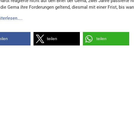
ardt reagierte nicht auf den Brief der Gema, zwei Jahre passierte 
die Gema ihre Forderungen geltend, diesmal mit einer Frist, bis wan
iterlesen…..
eilen
teilen
teilen