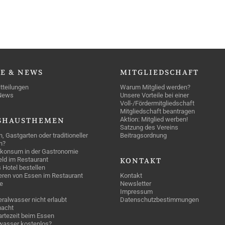
SE
& NEWS
MITGLIEDSCHAFT
tteilungen
Warum Mitglied werden?
News
Unsere Vorteile bei einer
Voll-/Fördermitgliedschaft
Mitgliedschaft beantragen
Aktion: Mitglied werben!
SHAUSTHEMEN
Satzung des Vereins
n, Gastgarten oder traditioneller
Beitragsordnung
n?
konsum in der Gastronomie
geld im Restaurant
KONTAKT
 Hotel bestellen
eren von Essen im Restaurant
Kontakt
e
Newsletter
Impressum
ralwasser nicht erlaubt
Datenschutzbestimmungen
acht
rtezeit beim Essen
wasser kostenlos?