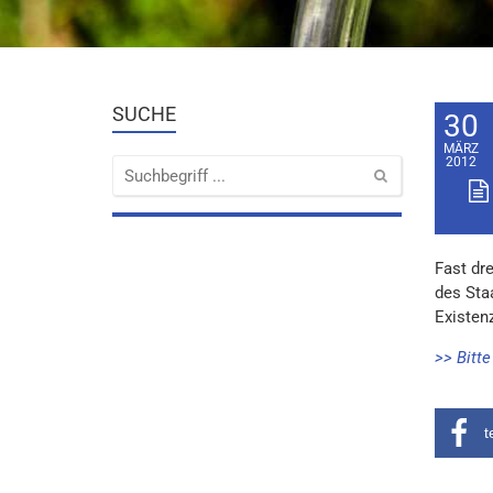
SUCHE
30
MÄRZ
2012
Fast dr
des Sta
Existen
>> Bitt
t