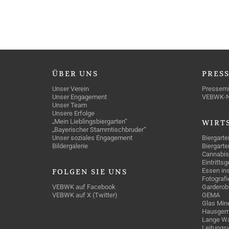
ÜBER
UNS
PRES
Unser Verein
Pressemi
Unser Engagement
VEBWK-
Unser Team
Unsere Erfolge
„Mein Lieblingsbiergarten“
WIRT
„Bayerischer Stammtischbruder“
Unser soziales Engagement
Biergarte
Bildergalerie
Biergarte
Cannabis
Eintritts
Essen ins
FOLGEN
SIE UNS
Fotografi
VEBWK auf Facebook
Garderob
VEBWK auf X (Twitter)
GEMA
Glas Mine
Hausgem
Lange Wa
Leitungs