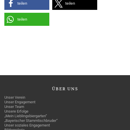
teilen
teilen
teilen
ÜBER
UNS
Unser Verein
Unser Engagement
Unser Team
Unsere Erfolge
„Mein Lieblingsbiergarten“
„Bayerischer Stammtischbruder“
Unser soziales Engagement
Bildergalerie